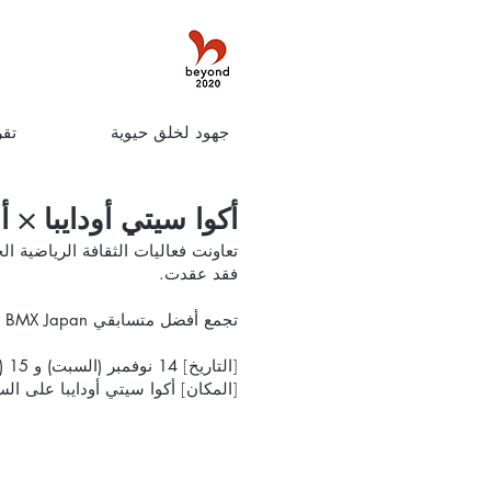
جهود لخلق حيوية
تقر
أكوا سيتي أودايبا × ألعاب CHIMERA ستقام "مدينة الري
تعاونت فعاليات الثقافة الرياضية الحضرية "Chimera Games" و Aqua City Odaiba لإنشاء حد
فقد عقدت.
تجمع أفضل متسابقي BMX Japan الذين ينشطون في اليابان وخارجها ويتباهون بأداء رائع!
[التاريخ]
14 نوفمبر (السبت) و 15 (الأحد) ، 2020
[المكان] أكوا سيتي أودايبا على 