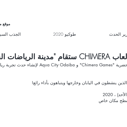
موقع م
ير الحدث
طوكيو 2020
الجذب السي
اضات الحضرية"!
ث تجربة رياضية جديد
السطح مكان خاص