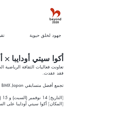
جهود لخلق حيوية
تقر
أكوا سيتي أودايبا × ألعاب CHIMERA ستقام "مدينة الري
تعاونت فعاليات الثقافة الرياضية الحضرية "Chimera Games" و Aqua City Odaiba لإنشاء حد
فقد عقدت.
تجمع أفضل متسابقي BMX Japan الذين ينشطون في اليابان وخارجها ويتباهون بأداء رائع!
[التاريخ]
14 نوفمبر (السبت) و 15 (الأحد) ، 2020
[المكان] أكوا سيتي أودايبا على 