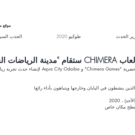
موقع م
ير الحدث
طوكيو 2020
الجذب السي
اضات الحضرية"!
ث تجربة رياضية جديد
السطح مكان خاص