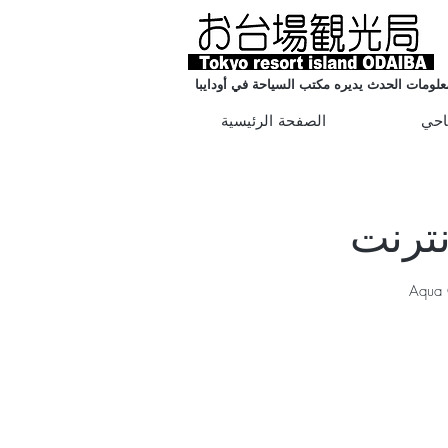
علومات الحدث يديره مكتب السياحة في أودايبا
احي
الصفحة الرئيسية
ة الحضرية &quot;Chimera Games&quot; و Aqua City