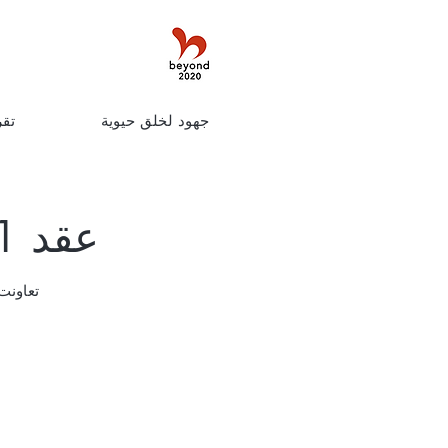
جهود لخلق حيوية
تقر
عقد AnimeJapan 2021 عبر الإنترنت