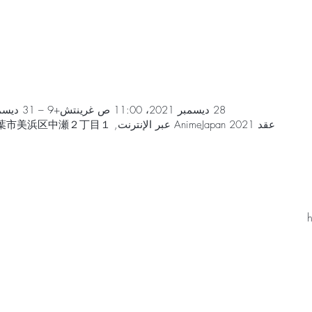
28 ديسمبر 2021، 11:00 ص غرينتش+9 – 31 ديسمبر 2021، 11:50 م غرينتش+9
عقد AnimeJapan 2021 عبر الإنترنت, 日本、〒261-0023 千葉県千葉市美浜区中瀬２丁目１