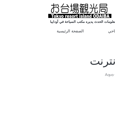
علومات الحدث يديره مكتب السياحة في أودايبا
احي
الصفحة الرئيسية
ة الحضرية &quot;Chimera Games&quot; و Aqua City