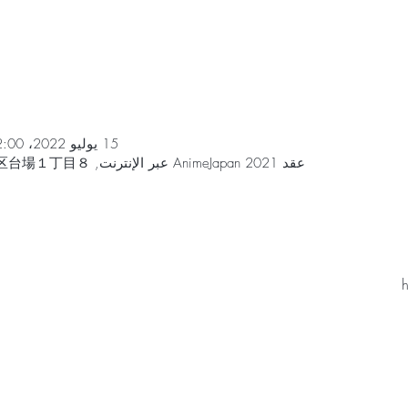
15 يوليو 2022، 12:00 م – 18 يوليو 2022، 7:00 م
عقد AnimeJapan 2021 عبر الإنترنت, 日本、〒135-0091 東京都港区台場１丁目８