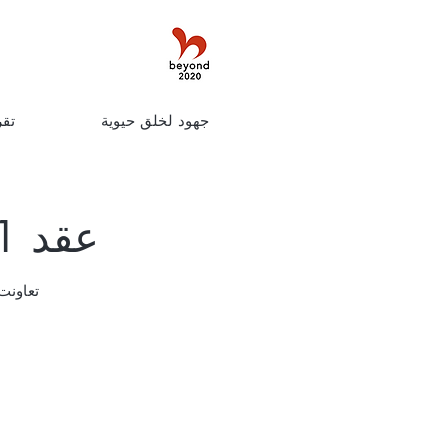
جهود لخلق حيوية
تقر
عقد AnimeJapan 2021 عبر الإنترنت