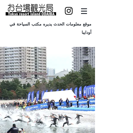
موقع معلومات الحدث يديره مكتب السياحة في
أودايبا