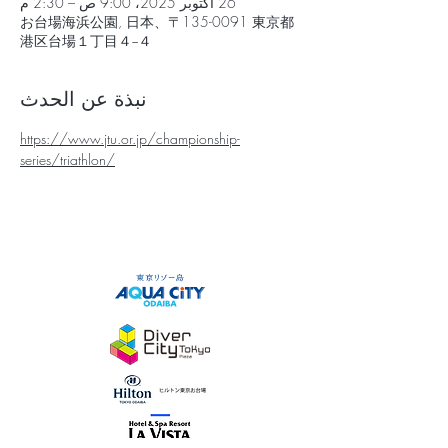
26 أكتوبر 2025، 9:00 ص – 2:30 م
お台場海浜公園, 日本、〒135-0091 東京都
港区台場１丁目４−４
نبذة عن الحدث
https://www.jtu.or.jp/championship-
series/triathlon/