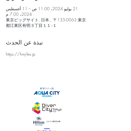
21 يوليو 2024، 11:00 ص – 11 أغسطس
2024، 7:00 م
東京ビッグサイト, 日本、〒135-0063 東京
都江東区有明３丁目１１−１
نبذة عن الحدث
https://hmj-fes.jp