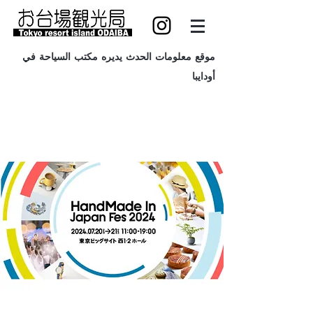
موقع معلومات الحدث يديره مكتب السياحة في
أودايبا