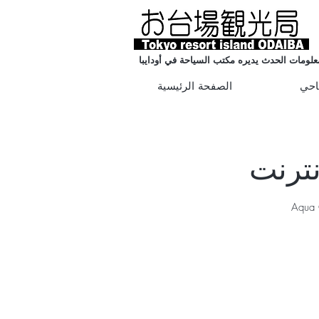
علومات الحدث يديره مكتب السياحة في أودايبا
احي
الصفحة الرئيسية
ة الحضرية &quot;Chimera Games&quot; و Aqua City