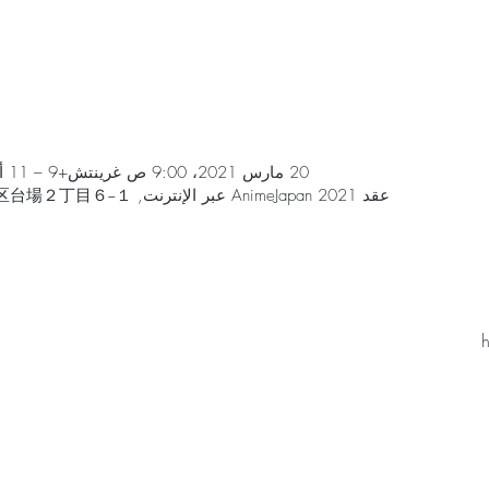
20 مارس 2021، 9:00 ص غرينتش+9 – 11 أبريل 2021، 8:00 م غرينتش+9
عقد AnimeJapan 2021 عبر الإنترنت, 日本、〒135-8701 東京都港区台場２丁目６−１