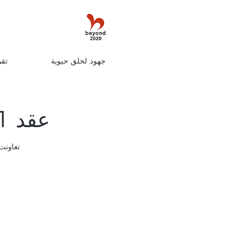
جهود لخلق حيوية
تقر
عقد AnimeJapan 2021 عبر الإنترنت