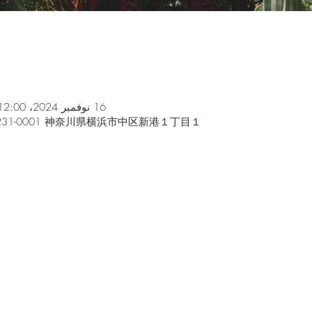
16 نوفمبر 2024، 12:00 م – 17 نوفمبر 2024، 9:00 م
31-0001 神奈川県横浜市中区新港１丁目１