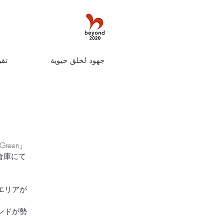
جهود لخلق حيوية
تقر
ンガ倉庫にて
エリアが
ンドが勢