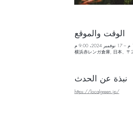
الوقت والموقع
横浜赤レンガ倉庫, 日本、〒2
نبذة عن الحدث
https://localgreen.jp/