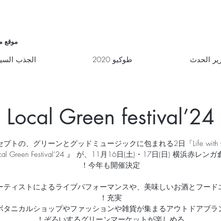
موقع م
ير الحدث
طوكيو 2020
الجذب السي
Local Green festival’24
 with Green」がコンセプトの、グリーンとグッドミュージックに包まれる2日
cal Green Festival’24 』 が、11月16日(土)・17日(日) 横浜赤レ
ーティストによるライブパフォーマンスや、美味しいお酒とフード
ボタニカルショップやファッションや雑貨が集まるアウトドアブラ
ぞろいするグリーンマーケットが楽しめる！