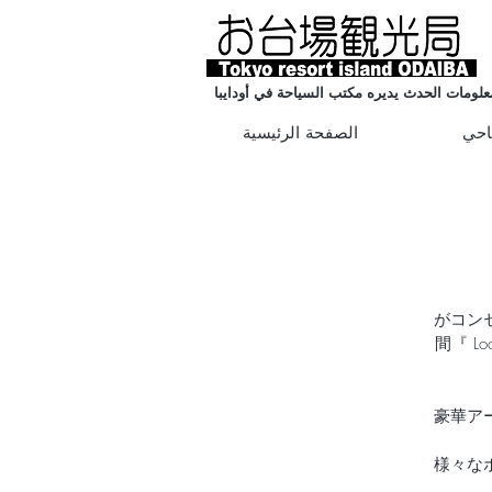
علومات الحدث يديره مكتب السياحة في أودايبا
احي
الصفحة الرئيسية
「Life
間『 Lo
豪華ア
様々な