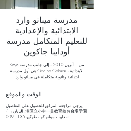
مدرسة ميناتو وارد
الابتدائية والإعدادية
للتعليم المتكامل مدرسة
أودايبا جاكوين
من 1 أبريل 2010 ، إلى جانب مدرسة Koyo
الابتدائية ، Odaiba Gakuen هي أول مدرسة
ابتدائية وثانوية متكاملة في ميناتو وارد.
الوقت والموقع
يرجى مراجعة المرفق للحصول على التفاصيل
港区立小中一貫教育校お台場学園, اليابان ، 1-
1-5 دايبا ، ميناتو-كو ، طوكيو 135-0091