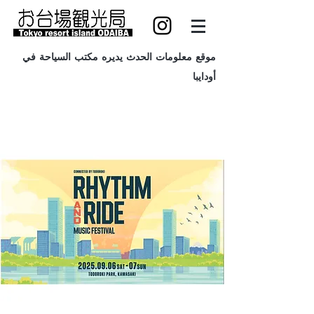
موقع معلومات الحدث يديره مكتب السياحة في
أودايبا