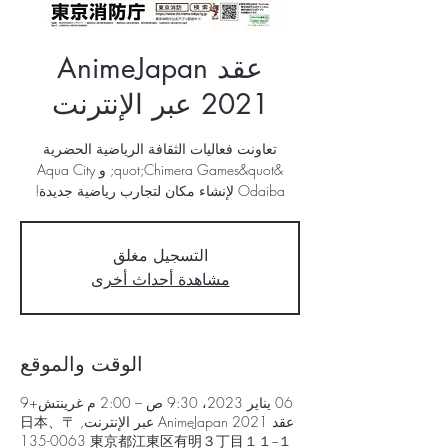
عقد AnimeJapan
2021 عبر الإنترنت
تعاونت فعاليات الثقافة الرياضية الحضرية
&quot;Chimera Games&quot; و Aqua City
Odaiba لإنشاء مكان لتجارب رياضية جديدة!
التسجيل مغلق
مشاهدة أحداث أخرى
الوقت والموقع
06 يناير 2023، 9:30 ص – 2:00 م غرينتش+9
عقد AnimeJapan 2021 عبر الإنترنت, 日本、〒
135-0063 東京都江東区有明３丁目１１−１