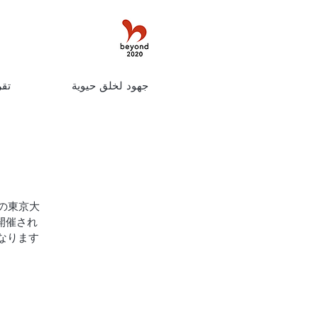
جهود لخلق حيوية
تقر
）」の東京大
て開催され
ります。