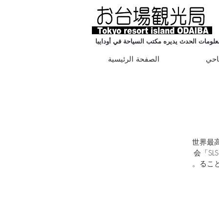
علومات الحدث يديره مكتب السياحة في أودايبا
احي
الصفحة الرئيسية
世界最高峰
会「SL
るこ