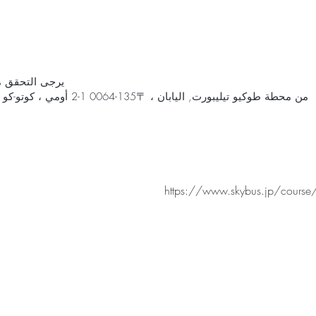
يرجى التحقق م
من محطة طوكيو تيليبورت, اليابان ، 〒135-0064 1-2 أومي ، كوتو-كو ، محطة طوكيو طوكيو تيليبورت