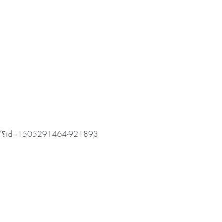
https://www.skybus.jp/course/؟id=1505291464-921893