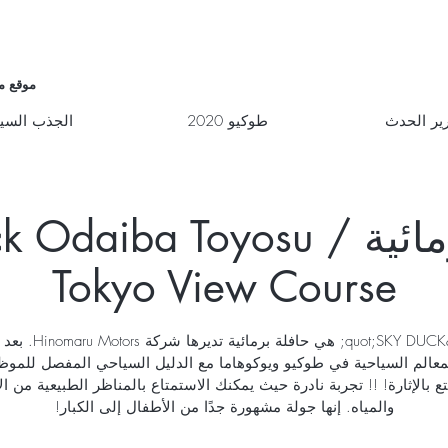
موقع م
ير الحدث
طوكيو 2020
الجذب السي
حافلة برمائية Odaiba Toyosu
Tokyo View Course
&quot;SKY DUCK&quot; هي حافلة برم
معالم السياحية في طوكيو ويوكوهاما مع الدليل السياحي المفصل للموظ
ع بالإثارة! !! تجربة نادرة حيث يمكنك الاستمتاع بالمناظر الطبيعية من ا
والمياه. إنها جولة مشهورة جدًا من الأطفال إلى الكبار!