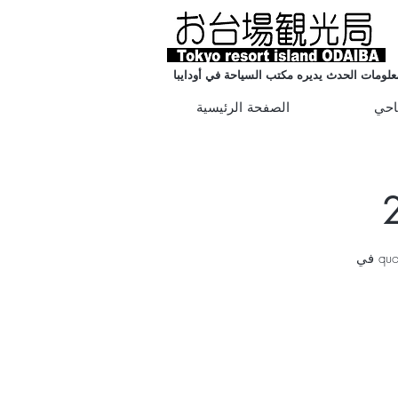
علومات الحدث يديره مكتب السياحة في أودايبا
احي
الصفحة الرئيسية
سيقام أكبر مهرجان للمعبودات في العالم &quot;مهرجان طوكيو أيدول&quot; 2020 في