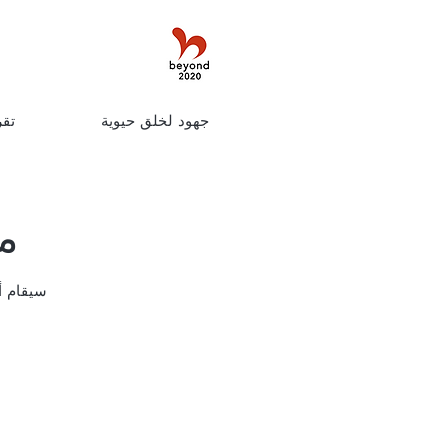
جهود لخلق حيوية
تقر
مه