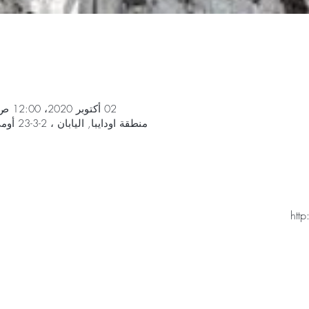
02 أكتوبر 2020، 12:00 ص – 04 أكتوبر 2020، 12:00 ص
منطقة اودايبا, اليابان ، 2-3-23 أومي ، كوتو-كو ، طوكيو 135-0064
htt