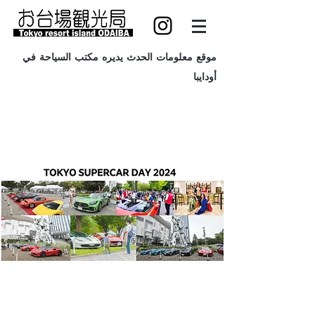
موقع معلومات الحدث يديره مكتب السياحة في
أودايبا