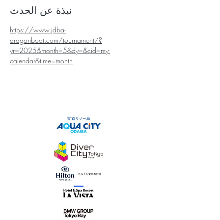
نبذة عن الحدث
https://www.jdba-
dragonboat.com/tournament/?
yr=2025&month=5&dy=&cid=my-
calendar&time=month