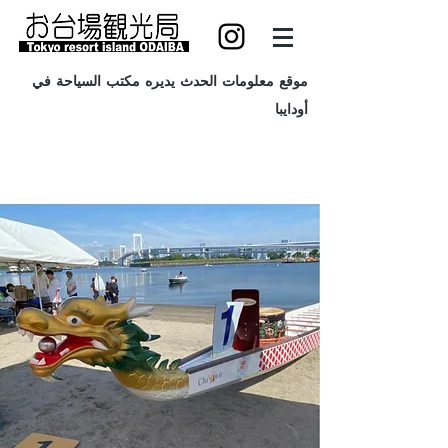
موقع معلومات الحدث يديره مكتب السياحة في
أودايبا