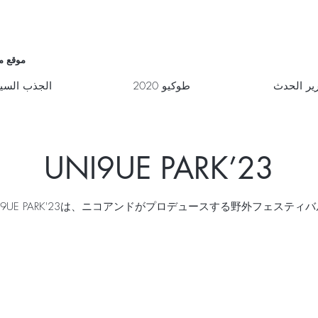
موقع م
ير الحدث
طوكيو 2020
الجذب السي
UNI9UE PARK’23
I9UE PARK'23は、ニコアンドがプロデュースする野外フェスティバ