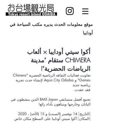
موقع معلومات الحدث يديره مكتب السياحة في
أودايبا
أكوا سيتي أودايبا × ألعاب
CHIMERA ستقام "مدينة
الرياضات الحضرية"!
تعاونت فعاليات الثقافة الرياضية الحضرية "Chimera
Games" و Aqua City Odaiba لإنشاء حدث تجربة
رياضية جديد
فقد عقدت.
تجمع أفضل متسابقي BMX Japan الذين ينشطون في
اليابان وخارجها ويتباهون بأداء رائع!
[التاريخ]
14 نوفمبر (السبت) و 15 (الأحد) ، 2020
[المكان] أكوا سيتي أودايبا على السطح مكان خاص